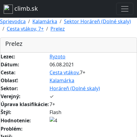
climb.sk
Sprievodca
Kalamárka
Sektor Horáreň (Dolné skaly)
Cesta vtákov, 7+
Prelez
Prelez
Lezec:
Ryzoto
Dátum:
06.08.2021
Cesta:
Cesta vtákov
,7+
Oblasť:
Kalamárka
Sektor:
Horáreň (Dolné skaly)
Verejný:
✓
Úprava klasifikácie:
7+
Štýl:
Flash
Hodnotenie:
Problém:
Istič: