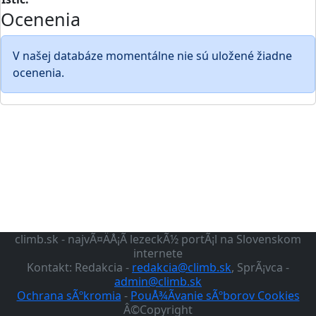
Ocenenia
V našej databáze momentálne nie sú uložené žiadne
ocenenia.
climb.sk - najvÃ¤ÄÅ¡Ã­ lezeckÃ½ portÃ¡l na Slovenskom
internete
Kontakt: Redakcia -
redakcia@climb.sk
, SprÃ¡vca -
admin@climb.sk
Ochrana sÃºkromia
-
PouÅ¾Ã­vanie sÃºborov Cookies
Â©Copyright