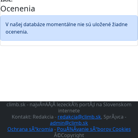
Ocenenia
V našej databáze momentálne nie sú uložené žiadne
ocenenia.
climb.sk - najvÃ¤ÄÅ¡Ã­ lezeckÃ½ portÃ¡l na Slovenskom
internete
Kontakt: Redakcia -
redakcia@climb.sk
, SprÃ¡vca -
admin@climb.sk
Ochrana sÃºkromia
-
PouÅ¾Ã­vanie sÃºborov Cookies
Â©Copyright