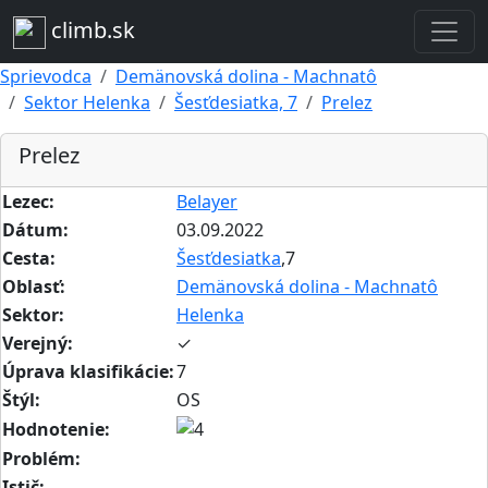
climb.sk
Sprievodca
Demänovská dolina - Machnatô
Sektor Helenka
Šesťdesiatka, 7
Prelez
Prelez
Lezec:
Belayer
Dátum:
03.09.2022
Cesta:
Šesťdesiatka
,7
Oblasť:
Demänovská dolina - Machnatô
Sektor:
Helenka
Verejný:
✓
Úprava klasifikácie:
7
Štýl:
OS
Hodnotenie:
Problém:
Istič: