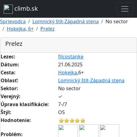
climb.sk
Sprievodca
Lomnický štít-Západná stena
No sector
Hokejka, 6+
Prelez
Prelez
Lezec:
filcostanke
Dátum:
21.06.2025
Cesta:
Hokejka
,6+
Oblasť:
Lomnický štít-Západná stena
Sektor:
No sector
Verejný:
✓
Úprava klasifikácie:
7-/7
Štýl:
OS
Hodnotenie:
Problém: