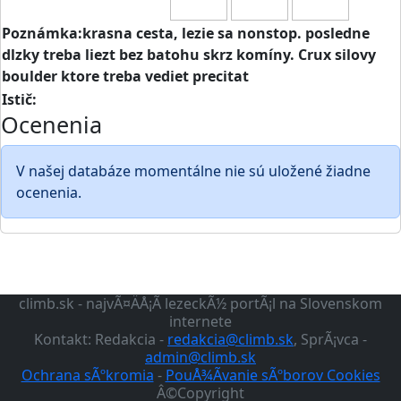
Poznámka:krasna cesta, lezie sa nonstop. posledne
dlzky treba liezt bez batohu skrz komíny. Crux silovy
boulder ktore treba vediet precitat
Istič:
Ocenenia
V našej databáze momentálne nie sú uložené žiadne
ocenenia.
climb.sk - najvÃ¤ÄÅ¡Ã­ lezeckÃ½ portÃ¡l na Slovenskom
internete
Kontakt: Redakcia -
redakcia@climb.sk
, SprÃ¡vca -
admin@climb.sk
Ochrana sÃºkromia
-
PouÅ¾Ã­vanie sÃºborov Cookies
Â©Copyright