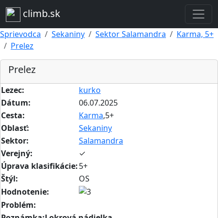
climb.sk
Sprievodca
Sekaniny
Sektor Salamandra
Karma, 5+
Prelez
Prelez
Lezec:
kurko
Dátum:
06.07.2025
Cesta:
Karma
,5+
Oblasť:
Sekaniny
Sektor:
Salamandra
Verejný:
✓
Úprava klasifikácie:
5+
Štýl:
OS
Hodnotenie:
Problém:
Poznámka:Lokrová nádielka