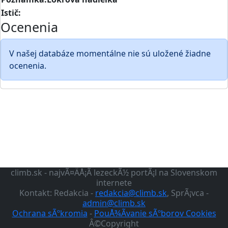
Istič:
Ocenenia
V našej databáze momentálne nie sú uložené žiadne
ocenenia.
climb.sk - najvÃ¤ÄÅ¡Ã­ lezeckÃ½ portÃ¡l na Slovenskom
internete
Kontakt: Redakcia -
redakcia@climb.sk
, SprÃ¡vca -
admin@climb.sk
Ochrana sÃºkromia
-
PouÅ¾Ã­vanie sÃºborov Cookies
Â©Copyright