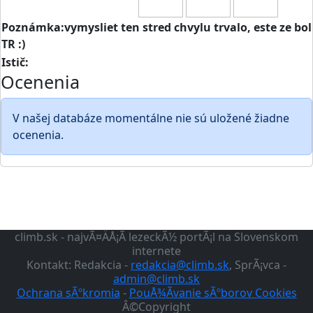
Poznámka:vymysliet ten stred chvylu trvalo, este ze bol
TR :)
Istič:
Ocenenia
V našej databáze momentálne nie sú uložené žiadne
ocenenia.
climb.sk - najvÃ¤ÄÅ¡Ã­ lezeckÃ½ portÃ¡l na Slovenskom
internete
Kontakt: Redakcia -
redakcia@climb.sk
, SprÃ¡vca -
admin@climb.sk
Ochrana sÃºkromia
-
PouÅ¾Ã­vanie sÃºborov Cookies
Â©Copyright