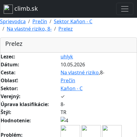
climb.sk
Sprievodca
Prečín
Sektor Kaňon - C
Na vlastné riziko, 8-
Prelez
Prelez
Lezec:
uhlyk
Dátum:
10.05.2026
Cesta:
Na vlastné riziko
,8-
Oblasť:
Prečín
Sektor:
Kaňon - C
Verejný:
✓
Úprava klasifikácie:
8-
Štýl:
TR
Hodnotenie:
Problém: