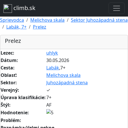
climb.sk
Sprievodca
Melichova skala
Sektor Juhozápadná stena
Labák, 7+
Prelez
Prelez
Lezec:
uhlyk
Dátum:
30.05.2026
Cesta:
Labák
,7+
Oblasť:
Melichova skala
Sektor:
Juhozápadná stena
Verejný:
✓
Úprava klasifikácie:
7+
Štýl:
AF
Hodnotenie:
Problém:
Poznámka:Velmi pekne