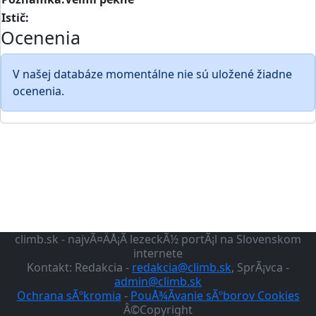
Istič:
Ocenenia
V našej databáze momentálne nie sú uložené žiadne
ocenenia.
climb.sk - najvÃ¤ÄÅ¡Ã­ lezeckÃ½ portÃ¡l na Slovenskom
internete
Kontakt: Redakcia -
redakcia@climb.sk
, SprÃ¡vca -
admin@climb.sk
Ochrana sÃºkromia
-
PouÅ¾Ã­vanie sÃºborov Cookies
Â©Copyright