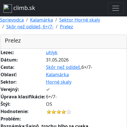
climb.sk
Sprievodca
Kalamárka
Sektor Horné skaly
Skôr než odídeš, 6+/7-
Prelez
Prelez
Lezec:
uhlyk
Dátum:
31.05.2026
Cesta:
Skôr než odídeš
,6+/7-
Oblasť:
Kalamárka
Sektor:
Horné skaly
Verejný:
✓
Úprava klasifikácie:
6+/7-
Štýl:
OS
Hodnotenie:
Problém:
Poznámka:Fajnô, trochu blbo sa cvaka