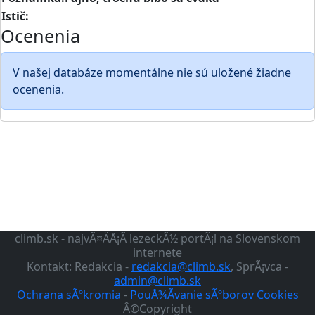
Istič:
Ocenenia
V našej databáze momentálne nie sú uložené žiadne
ocenenia.
climb.sk - najvÃ¤ÄÅ¡Ã­ lezeckÃ½ portÃ¡l na Slovenskom
internete
Kontakt: Redakcia -
redakcia@climb.sk
, SprÃ¡vca -
admin@climb.sk
Ochrana sÃºkromia
-
PouÅ¾Ã­vanie sÃºborov Cookies
Â©Copyright