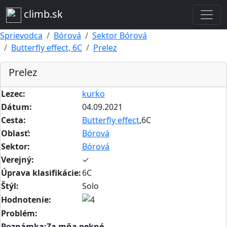
climb.sk
Sprievodca
Bórová
Sektor Bórová
Butterfly effect, 6C
Prelez
Prelez
Lezec:
kurko
Dátum:
04.09.2021
Cesta:
Butterfly effect
,6C
Oblasť:
Bórová
Sektor:
Bórová
Verejný:
✓
Úprava klasifikácie:
6C
Štýl:
Solo
Hodnotenie:
Problém:
Poznámka:Za mňa pekné