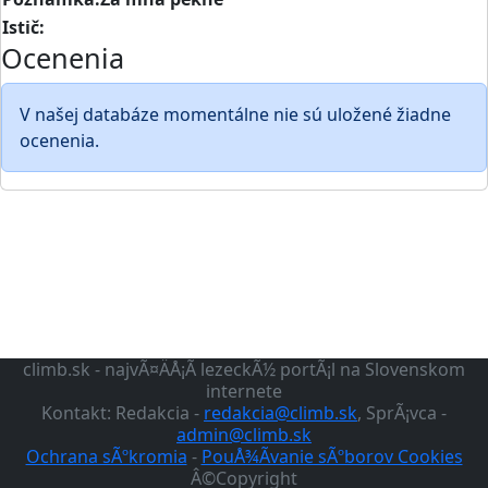
Istič:
Ocenenia
V našej databáze momentálne nie sú uložené žiadne
ocenenia.
climb.sk - najvÃ¤ÄÅ¡Ã­ lezeckÃ½ portÃ¡l na Slovenskom
internete
Kontakt: Redakcia -
redakcia@climb.sk
, SprÃ¡vca -
admin@climb.sk
Ochrana sÃºkromia
-
PouÅ¾Ã­vanie sÃºborov Cookies
Â©Copyright