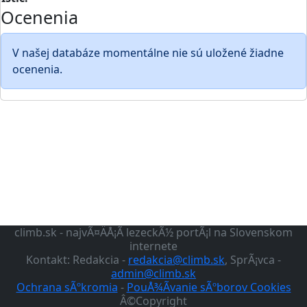
Ocenenia
V našej databáze momentálne nie sú uložené žiadne
ocenenia.
climb.sk - najvÃ¤ÄÅ¡Ã­ lezeckÃ½ portÃ¡l na Slovenskom
internete
Kontakt: Redakcia -
redakcia@climb.sk
, SprÃ¡vca -
admin@climb.sk
Ochrana sÃºkromia
-
PouÅ¾Ã­vanie sÃºborov Cookies
Â©Copyright