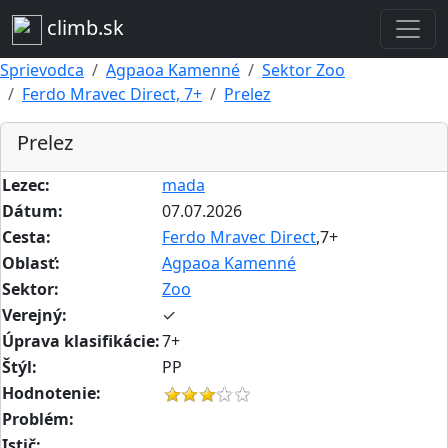
climb.sk
Sprievodca
Agpaoa Kamenné
Sektor Zoo
Ferdo Mravec Direct, 7+
Prelez
Prelez
Lezec:
mada
Dátum:
07.07.2026
Cesta:
Ferdo Mravec Direct
,7+
Oblasť:
Agpaoa Kamenné
Sektor:
Zoo
Verejný:
✓
Úprava klasifikácie:
7+
Štýl:
PP
Hodnotenie:
Problém:
Istič: