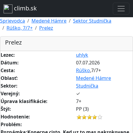
climb.sk
Sprievodca
Medené Hámre
Sektor Studnička
Rúško, 7/7+
Prelez
Prelez
Lezec:
uhlyk
Dátum:
07.07.2026
Cesta:
Rúško
,7/7+
Oblasť:
Medené Hámre
Sektor:
Studnička
Verejný:
✓
Úprava klasifikácie:
7+
Štýl:
PP (3)
Hodnotenie:
Problém:
Poznámka:Konecne cisto. Ked uz to mas nakrokovane,