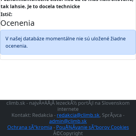
tak lahsie. Je to docela technicke
Istič:
Ocenenia
V našej databáze momentálne nie sú uložené žiadne
ocenenia.
climb.sk - najvÃ¤ÄÅ¡Ã­ lezeckÃ½ portÃ¡l na Slovenskom
internete
Kontakt: Redakcia -
redakcia@climb.sk
, SprÃ¡vca -
admin@climb.sk
Ochrana sÃºkromia
-
PouÅ¾Ã­vanie sÃºborov Cookies
Â©Copyright