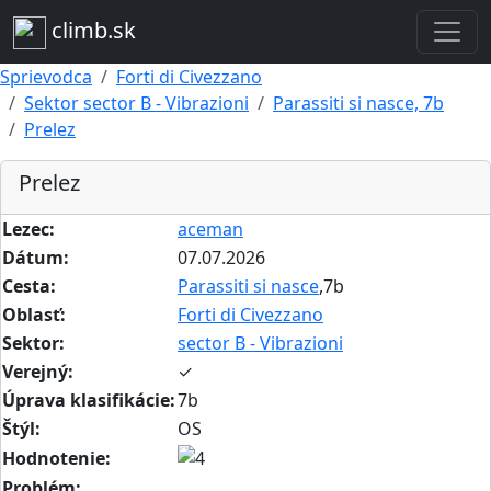
climb.sk
Sprievodca
Forti di Civezzano
Sektor sector B - Vibrazioni
Parassiti si nasce, 7b
Prelez
Prelez
Lezec:
aceman
Dátum:
07.07.2026
Cesta:
Parassiti si nasce
,7b
Oblasť:
Forti di Civezzano
Sektor:
sector B - Vibrazioni
Verejný:
✓
Úprava klasifikácie:
7b
Štýl:
OS
Hodnotenie:
Problém: