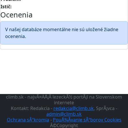
Istič:
Ocenenia
V našej databáze momentálne nie sú uložené žiadne
ocenenia.
climb.sk - najvÃ¤ÄÅ¡Ã­ lezeckÃ½ portÃ¡l na Slovenskom
internete
Kontakt: Redakcia -
redakcia@climb.sk
, SprÃ¡vca -
admin@climb.sk
Ochrana sÃºkromia
-
PouÅ¾Ã­vanie sÃºborov Cookies
Â©Copyright