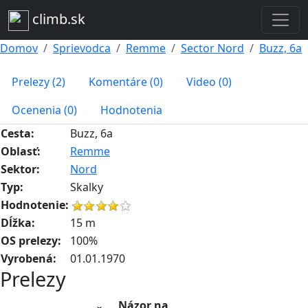
climb.sk
Domov
Sprievodca
Remme
Sector Nord
Buzz, 6a
Prelezy (2)
Komentáre (0)
Video (0)
Ocenenia (0)
Hodnotenia
Cesta:
Buzz, 6a
Oblasť:
Remme
Sektor:
Nord
Typ:
Skalky
Hodnotenie:
Dĺžka:
15 m
OS prelezy:
100%
Vyrobená:
01.01.1970
Prelezy
Názor na