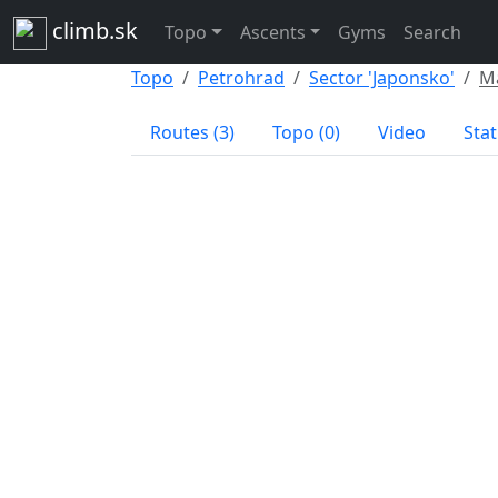
climb.sk
Topo
Ascents
Gyms
Search
Topo
Petrohrad
Sector 'Japonsko'
M
Routes (3)
Topo (0)
Video
Stat