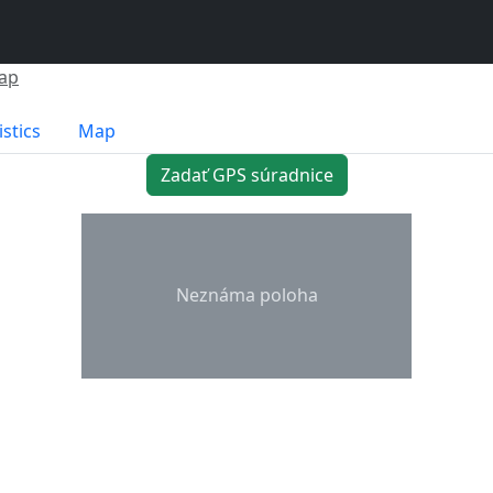
ap
istics
Map
Zadať GPS súradnice
Neznáma poloha