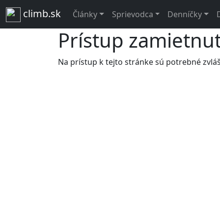
climb.sk
Články
Sprievodca
Denníčky
Prístup zamietnut
Na prístup k tejto stránke sú potrebné zvláš