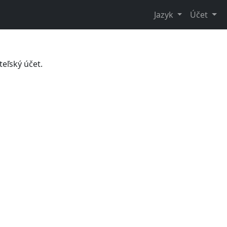
Jazyk
Účet
teľský účet.