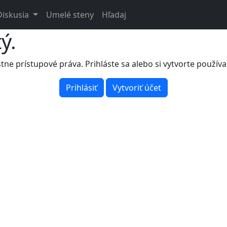
Diskusia
Umelé steny
Hľadaj
ý.
tne prístupové práva. Prihláste sa alebo si vytvorte používa
Prihlásiť
Vytvoriť účet