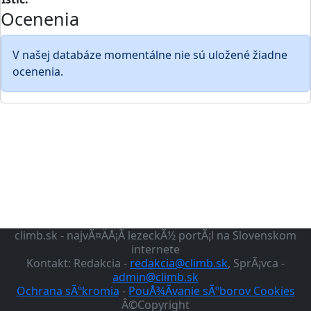
Ocenenia
V našej databáze momentálne nie sú uložené žiadne
ocenenia.
climb.sk - najvÃ¤ÄÅ¡Ã­ lezeckÃ½ portÃ¡l na Slovenskom
internete
Kontakt: Redakcia -
redakcia@climb.sk
, SprÃ¡vca -
admin@climb.sk
Ochrana sÃºkromia
-
PouÅ¾Ã­vanie sÃºborov Cookies
Â©Copyright