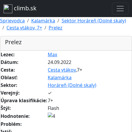
climb.sk
Sprievodca
Kalamárka
Sektor Horáreň (Dolné skaly)
Cesta vtákov, 7+
Prelez
Prelez
Lezec:
Max
Dátum:
24.09.2022
Cesta:
Cesta vtákov
,7+
Oblasť:
Kalamárka
Sektor:
Horáreň (Dolné skaly)
Verejný:
✓
Úprava klasifikácie:
7+
Štýl:
Flash
Hodnotenie:
Problém:
Istič: