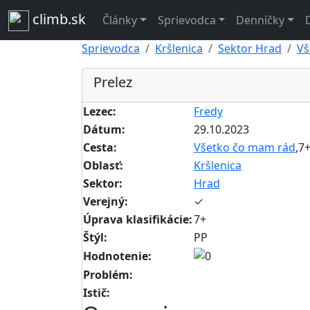
climb.sk
Články
Sprievodca
Denníčky
Sprievodca
Kršlenica
Sektor Hrad
Vš
Prelez
Lezec:
Fredy
Dátum:
29.10.2023
Cesta:
Všetko čo mam rád
,7
Oblasť:
Kršlenica
Sektor:
Hrad
Verejný:
✓
Úprava klasifikácie:
7+
Štýl:
PP
Hodnotenie:
Problém:
Istič: