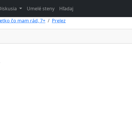
Diskusia
Umelé steny
Hľadaj
etko čo mam rád, 7+
Prelez
+