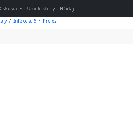
Diskusia
Umelé steny
Hľadaj
aly
Infekcia, 6
Prelez