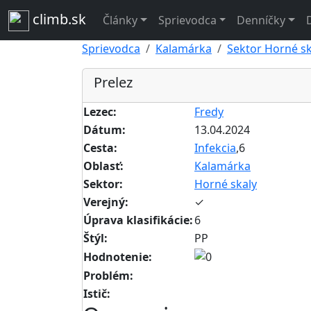
climb.sk
Články
Sprievodca
Denníčky
Sprievodca
Kalamárka
Sektor Horné sk
Prelez
Lezec:
Fredy
Dátum:
13.04.2024
Cesta:
Infekcia
,6
Oblasť:
Kalamárka
Sektor:
Horné skaly
Verejný:
✓
Úprava klasifikácie:
6
Štýl:
PP
Hodnotenie:
Problém:
Istič: