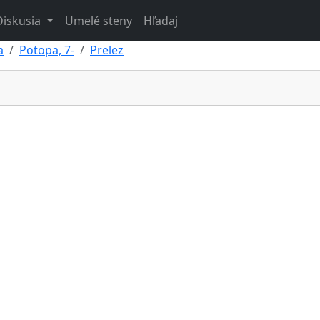
Diskusia
Umelé steny
Hľadaj
a
Potopa, 7-
Prelez