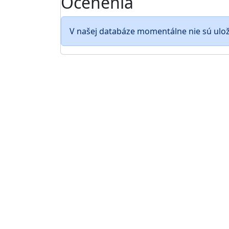
Ocenenia
V našej databáze momentálne nie sú ulo