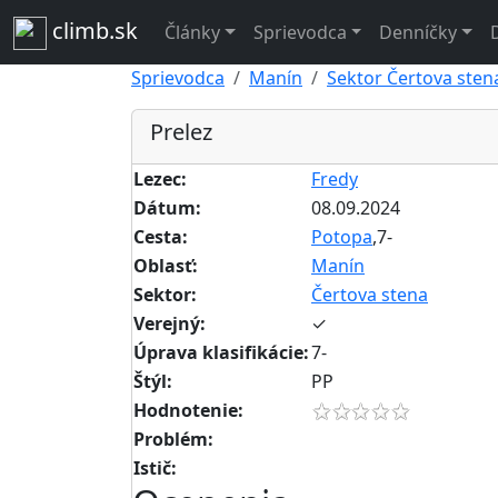
climb.sk
Články
Sprievodca
Denníčky
Sprievodca
Manín
Sektor Čertova sten
Prelez
Lezec:
Fredy
Dátum:
08.09.2024
Cesta:
Potopa
,7-
Oblasť:
Manín
Sektor:
Čertova stena
Verejný:
✓
Úprava klasifikácie:
7-
Štýl:
PP
Hodnotenie:
Problém:
Istič: