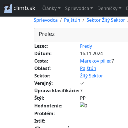
climb.sk
Články
Sprievodca
Denníčky
Sprievodca
Pajštún
Sektor Žltý Sektor
Prelez
Lezec:
Fredy
Dátum:
16.11.2024
Cesta:
Marekov pilier
,7
Oblasť:
Pajštún
Sektor:
Žltý Sektor
Verejný:
✓
Úprava klasifikácie:
7
Štýl:
PP
Hodnotenie:
Problém:
Istič: