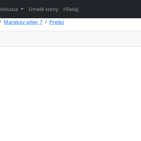
Diskusia
Umelé steny
Hľadaj
Marekov pilier, 7
Prelez