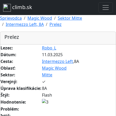
climb.sk
Sprievodca
Magic Wood
Sektor Mitte
Intermezzo Left, 8A
Prelez
Prelez
Lezec:
Robo_L
Dátum:
11.03.2025
Cesta:
Intermezzo Left
,8A
Oblasť:
Magic Wood
Sektor:
Mitte
Verejný:
✓
Úprava klasifikácie:
8A
Štýl:
Flash
Hodnotenie:
Problém:
Istič: