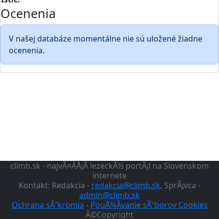
Ocenenia
V našej databáze momentálne nie sú uložené žiadne
ocenenia.
climb.sk - najvÃ¤ÄÅ¡Ã­ lezeckÃ½ portÃ¡l na Slovenskom
internete
Kontakt: Redakcia -
redakcia@climb.sk
, SprÃ¡vca -
admin@climb.sk
Ochrana sÃºkromia
-
PouÅ¾Ã­vanie sÃºborov Cookies
Â©Copyright