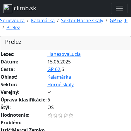
climb.sk
Sprievodca
Kalamárka
Sektor Horné skaly
GP 62, 6
Prelez
Prelez
Lezec:
HanesovaLucia
Dátum:
15.06.2025
Cesta:
GP 62
,6
Oblasť:
Kalamárka
Sektor:
Horné skaly
Verejný:
✓
Úprava klasifikácie:
6
Štýl:
OS
Hodnotenie:
Problém:
Istič:Marcel Zemko