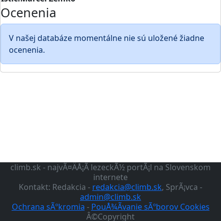
Ocenenia
V našej databáze momentálne nie sú uložené žiadne
ocenenia.
climb.sk - najvÃ¤ÄÅ¡Ã­ lezeckÃ½ portÃ¡l na Slovenskom
internete
Kontakt: Redakcia -
redakcia@climb.sk
, SprÃ¡vca -
admin@climb.sk
Ochrana sÃºkromia
-
PouÅ¾Ã­vanie sÃºborov Cookies
Â©Copyright