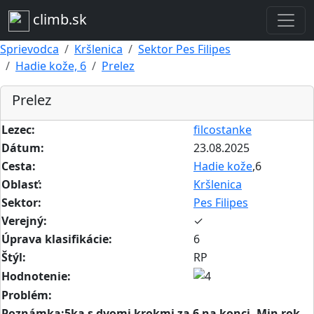
climb.sk
Sprievodca
Kršlenica
Sektor Pes Filipes
Hadie kože, 6
Prelez
Prelez
Lezec:
filcostanke
Dátum:
23.08.2025
Cesta:
Hadie kože
,6
Oblasť:
Kršlenica
Sektor:
Pes Filipes
Verejný:
✓
Úprava klasifikácie:
6
Štýl:
RP
Hodnotenie:
Problém:
Poznámka:5ka s dvomi krokmi za 6 na konci. Min rok