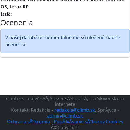
OS, teraz RP
Istič:
Ocenenia
V našej databáze momentálne nie sú uložené žiadne
ocenenia.
climb.sk - najvÃ¤ÄÅ¡Ã­ lezeckÃ½ portÃ¡l na Slovenskom
internete
Kontakt: Redakcia -
redakcia@climb.sk
, SprÃ¡vca -
admin@climb.sk
Ochrana sÃºkromia
-
PouÅ¾Ã­vanie sÃºborov Cookies
Â©Copyright