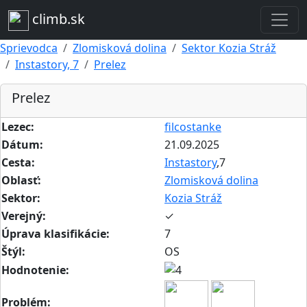
climb.sk
Sprievodca
Zlomisková dolina
Sektor Kozia Stráž
Instastory, 7
Prelez
Prelez
Lezec:
filcostanke
Dátum:
21.09.2025
Cesta:
Instastory
,7
Oblasť:
Zlomisková dolina
Sektor:
Kozia Stráž
Verejný:
✓
Úprava klasifikácie:
7
Štýl:
OS
Hodnotenie:
Problém: