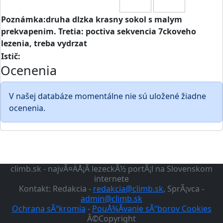
Poznámka:druha dlzka krasny sokol s malym
prekvapenim. Tretia: poctiva sekvencia 7ckoveho
lezenia, treba vydrzat
Istič:
Ocenenia
V našej databáze momentálne nie sú uložené žiadne
ocenenia.
climb.sk - najvÃ¤ÄÅ¡Ã­ lezeckÃ½ portÃ¡l na Slovenskom
internete
Kontakt: Redakcia -
redakcia@climb.sk
, SprÃ¡vca -
admin@climb.sk
Ochrana sÃºkromia
-
PouÅ¾Ã­vanie sÃºborov Cookies
Â©Copyright