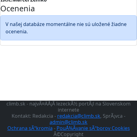
Ocenenia
V našej databáze momentálne nie sú uložené žiadne
ocenenia.
climb.sk - najvÃ¤ÄÅ¡Ã­ lezeckÃ½ portÃ¡l na Slovenskom
internete
Kontakt: Redakcia -
redakcia@climb.sk
, SprÃ¡vca -
admin@climb.sk
Ochrana sÃºkromia
-
PouÅ¾Ã­vanie sÃºborov Cookies
Â©Copyright