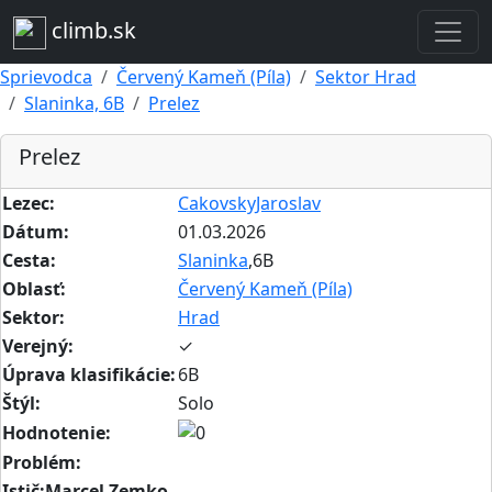
climb.sk
Sprievodca
Červený Kameň (Píla)
Sektor Hrad
Slaninka, 6B
Prelez
Prelez
Lezec:
CakovskyJaroslav
Dátum:
01.03.2026
Cesta:
Slaninka
,6B
Oblasť:
Červený Kameň (Píla)
Sektor:
Hrad
Verejný:
✓
Úprava klasifikácie:
6B
Štýl:
Solo
Hodnotenie:
Problém:
Istič:Marcel Zemko