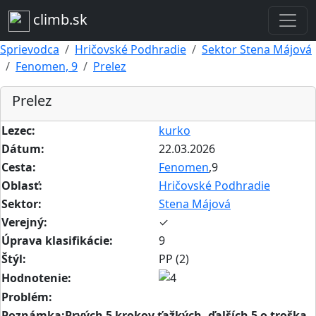
climb.sk
Sprievodca
Hričovské Podhradie
Sektor Stena Májová
Fenomen, 9
Prelez
Prelez
Lezec:
kurko
Dátum:
22.03.2026
Cesta:
Fenomen
,9
Oblasť:
Hričovské Podhradie
Sektor:
Stena Májová
Verejný:
✓
Úprava klasifikácie:
9
Štýl:
PP (2)
Hodnotenie:
Problém:
Poznámka:Prvých 5 krokov ťažkých, ďalších 5 o troška