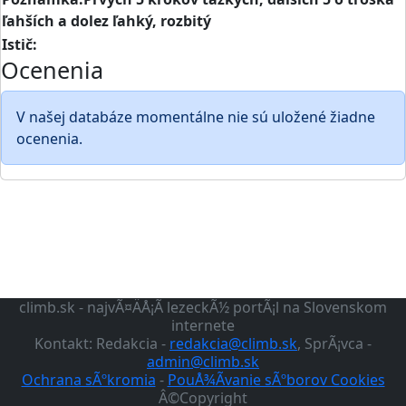
ľahších a dolez ľahký, rozbitý
Istič:
Ocenenia
V našej databáze momentálne nie sú uložené žiadne
ocenenia.
climb.sk - najvÃ¤ÄÅ¡Ã­ lezeckÃ½ portÃ¡l na Slovenskom
internete
Kontakt: Redakcia -
redakcia@climb.sk
, SprÃ¡vca -
admin@climb.sk
Ochrana sÃºkromia
-
PouÅ¾Ã­vanie sÃºborov Cookies
Â©Copyright