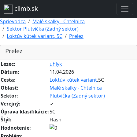
climb.sk
Sprievodca
Malé skalky - Chtelnica
Sektor Plutvička (Zadný sektor)
Loktúv kútek variant, 5C
Prelez
Prelez
Lezec:
uhlyk
Dátum:
11.04.2026
Cesta:
Loktúv kútek variant
,5C
Oblasť:
Malé skalky - Chtelnica
Sektor:
Plutvička (Zadný sektor)
Verejný:
✓
Úprava klasifikácie:
5C
Štýl:
Flash
Hodnotenie:
Problém: