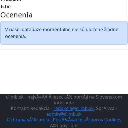
Istič:
Ocenenia
V našej databáze momentálne nie sú uložené žiadne
ocenenia.
climb.sk - najvÃ¤ÄÅ¡Ã­ lezeckÃ½ portÃ¡l na Slovenskom
internete
Kontakt: Redakcia -
redakcia@climb.sk
, SprÃ¡vca -
admin@climb.sk
Ochrana sÃºkromia
-
PouÅ¾Ã­vanie sÃºborov Cookies
Â©Copyright