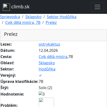
climb.sk
Sprievodca
Sklapsko
Sektor Hodůňka
Cvik dělá mistra, 7B
Prelez
Prelez
Lezec:
ostrykaktus
Dátum:
12.04.2026
Cesta:
Cvik dělá mistra
,7B
Oblasť:
Sklapsko
Sektor:
Hodůňka
Verejný:
✓
Úprava klasifikácie:
7B
Štýl:
Solo (2)
Hodnotenie:
Problém: