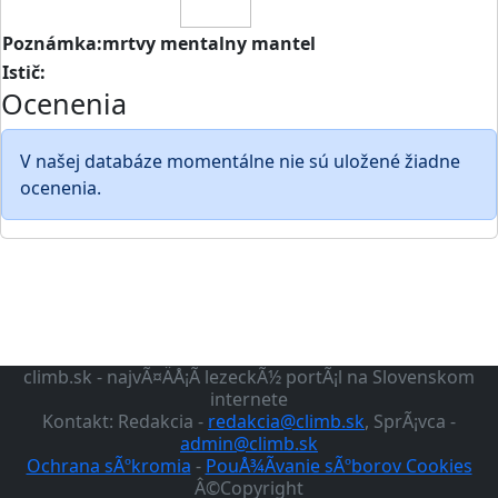
Poznámka:mrtvy mentalny mantel
Istič:
Ocenenia
V našej databáze momentálne nie sú uložené žiadne
ocenenia.
climb.sk - najvÃ¤ÄÅ¡Ã­ lezeckÃ½ portÃ¡l na Slovenskom
internete
Kontakt: Redakcia -
redakcia@climb.sk
, SprÃ¡vca -
admin@climb.sk
Ochrana sÃºkromia
-
PouÅ¾Ã­vanie sÃºborov Cookies
Â©Copyright