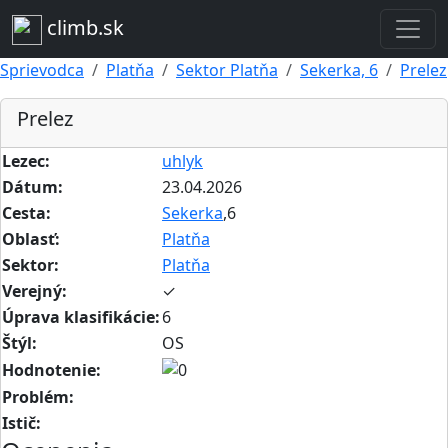
climb.sk
Sprievodca
Platňa
Sektor Platňa
Sekerka, 6
Prelez
Prelez
Lezec:
uhlyk
Dátum:
23.04.2026
Cesta:
Sekerka
,6
Oblasť:
Platňa
Sektor:
Platňa
Verejný:
✓
Úprava klasifikácie:
6
Štýl:
OS
Hodnotenie:
Problém:
Istič: