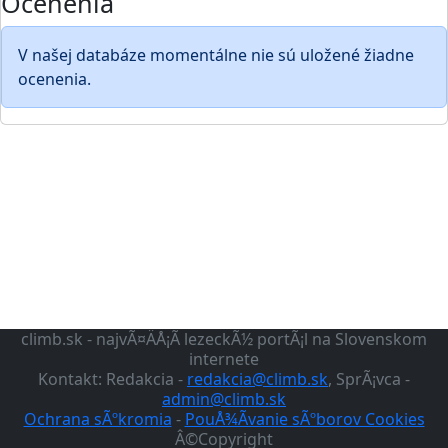
Ocenenia
V našej databáze momentálne nie sú uložené žiadne
ocenenia.
climb.sk - najvÃ¤ÄÅ¡Ã­ lezeckÃ½ portÃ¡l na Slovenskom
internete
Kontakt: Redakcia -
redakcia@climb.sk
, SprÃ¡vca -
admin@climb.sk
Ochrana sÃºkromia
-
PouÅ¾Ã­vanie sÃºborov Cookies
Â©Copyright