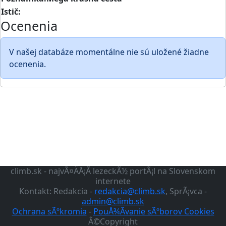
Istič:
Ocenenia
V našej databáze momentálne nie sú uložené žiadne
ocenenia.
climb.sk - najvÃ¤ÄÅ¡Ã­ lezeckÃ½ portÃ¡l na Slovenskom
internete
Kontakt: Redakcia -
redakcia@climb.sk
, SprÃ¡vca -
admin@climb.sk
Ochrana sÃºkromia
-
PouÅ¾Ã­vanie sÃºborov Cookies
Â©Copyright