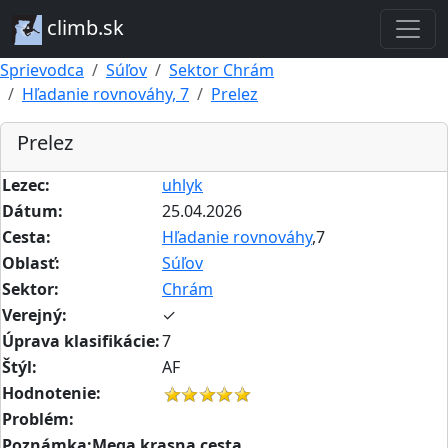
climb.sk
Sprievodca
Súľov
Sektor Chrám
Hľadanie rovnováhy, 7
Prelez
Prelez
Lezec:
uhlyk
Dátum:
25.04.2026
Cesta:
Hľadanie rovnováhy
,7
Oblasť:
Súľov
Sektor:
Chrám
Verejný:
✓
Úprava klasifikácie:
7
Štýl:
AF
Hodnotenie:
Problém:
Poznámka:Mega krasna cesta