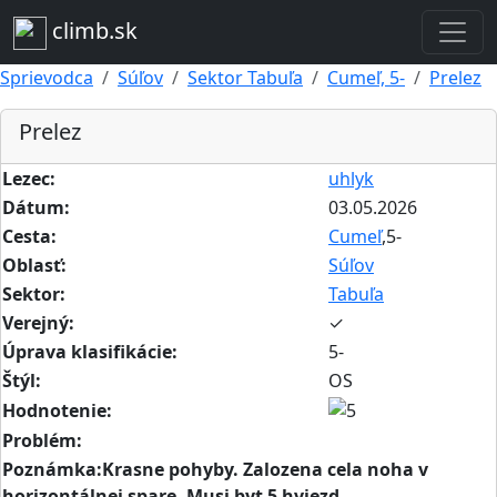
climb.sk
Sprievodca
Súľov
Sektor Tabuľa
Cumeľ, 5-
Prelez
Prelez
Lezec:
uhlyk
Dátum:
03.05.2026
Cesta:
Cumeľ
,5-
Oblasť:
Súľov
Sektor:
Tabuľa
Verejný:
✓
Úprava klasifikácie:
5-
Štýl:
OS
Hodnotenie:
Problém:
Poznámka:Krasne pohyby. Zalozena cela noha v
horizontálnej spare. Musi byt 5 hviezd