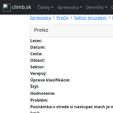
climb.sk
Články
Sprievodca
Denníčky
Sprievodca
Prečín
Sektor Jeruzalem
Prelez
Lezec:
Dátum:
Cesta:
Oblasť:
Sektor:
Verejný:
Úprava klasifikácie:
Štýl:
Hodnotenie:
Problém:
Poznámka:v strede si nastupat mach je na