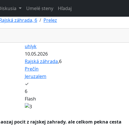
Diskusia
Umelé steny
Hľadaj
Rajská záhrada, 6
Prelez
uhlyk
10.05.2026
Rajská záhrada
,6
Prečín
Jeruzalem
✓
6
Flash
ozaj pocit z rajskej zahrady. ale celkom pekna cesta