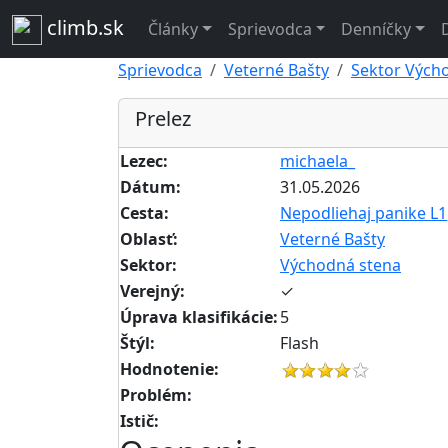
climb.sk
Články
Sprievodca
Denníčky
Sprievodca
Veterné Bašty
Sektor Vých
Prelez
Lezec:
michaela_
Dátum:
31.05.2026
Cesta:
Nepodliehaj panike L1
Oblasť:
Veterné Bašty
Sektor:
Východná stena
Verejný:
✓
Úprava klasifikácie:
5
Štýl:
Flash
Hodnotenie:
Problém:
Istič: