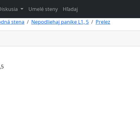
Diskusia
Umelé steny
Hľadaj
odná stena
Nepodliehaj panike L1, 5
Prelez
,5