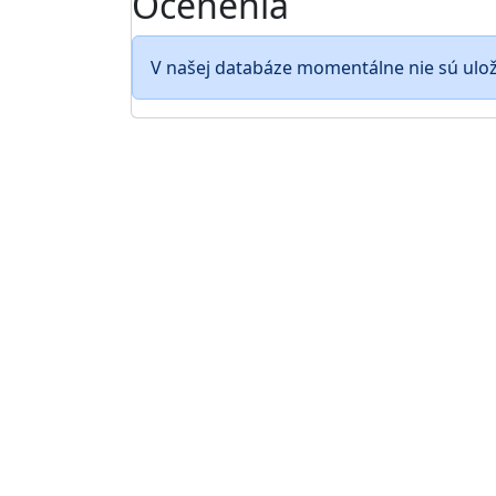
Ocenenia
V našej databáze momentálne nie sú ulo