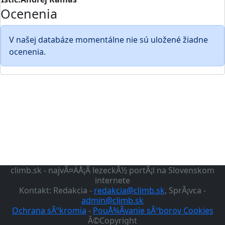
Ocenenia
V našej databáze momentálne nie sú uložené žiadne
ocenenia.
climb.sk - najvÃ¤ÄÅ¡Ã­ lezeckÃ½ portÃ¡l na Slovenskom
internete
Kontakt: Redakcia -
redakcia@climb.sk
, SprÃ¡vca -
admin@climb.sk
Ochrana sÃºkromia
-
PouÅ¾Ã­vanie sÃºborov Cookies
Â©Copyright