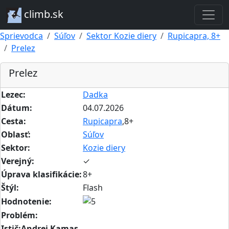
climb.sk
Sprievodca
Súľov
Sektor Kozie diery
Rupicapra, 8+
Prelez
Prelez
Lezec:
Dadka
Dátum:
04.07.2026
Cesta:
Rupicapra
,8+
Oblasť:
Súľov
Sektor:
Kozie diery
Verejný:
✓
Úprava klasifikácie:
8+
Štýl:
Flash
Hodnotenie:
Problém:
Istič:Andrej Kamas