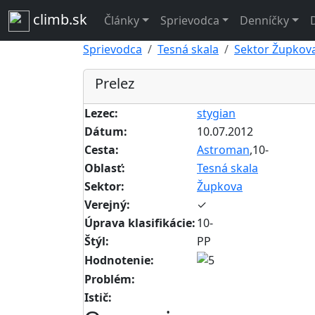
climb.sk
Články
Sprievodca
Denníčky
Sprievodca
Tesná skala
Sektor Župkov
Prelez
Lezec:
stygian
Dátum:
10.07.2012
Cesta:
Astroman
,10-
Oblasť:
Tesná skala
Sektor:
Župkova
Verejný:
✓
Úprava klasifikácie:
10-
Štýl:
PP
Hodnotenie:
Problém:
Istič: