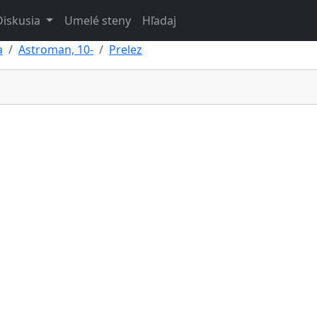
Diskusia
Umelé steny
Hľadaj
a
Astroman, 10-
Prelez