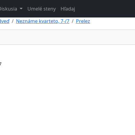
Diskusia
Umelé steny
Hľadaj
dveď
Neznáme kvarteto, 7-/7
Prelez
7