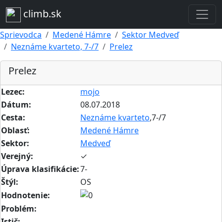
climb.sk
Sprievodca
Medené Hámre
Sektor Medveď
Neznáme kvarteto, 7-/7
Prelez
Prelez
Lezec:
mojo
Dátum:
08.07.2018
Cesta:
Neznáme kvarteto
,7-/7
Oblasť:
Medené Hámre
Sektor:
Medveď
Verejný:
✓
Úprava klasifikácie:
7-
Štýl:
OS
Hodnotenie:
Problém:
Istič: