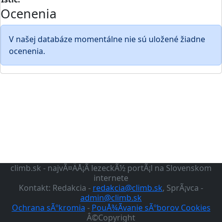
Ocenenia
V našej databáze momentálne nie sú uložené žiadne
ocenenia.
climb.sk - najvÃ¤ÄÅ¡Ã­ lezeckÃ½ portÃ¡l na Slovenskom
internete
Kontakt: Redakcia -
redakcia@climb.sk
, SprÃ¡vca -
admin@climb.sk
Ochrana sÃºkromia
-
PouÅ¾Ã­vanie sÃºborov Cookies
Â©Copyright