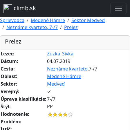
climb.sk
Sprievodca
Medené Hámre
Sektor Medveď
Neznáme kvarteto, 7-/7
Prelez
Prelez
Lezec:
Zuzka_Sivka
Dátum:
04.07.2019
Cesta:
Neznáme kvarteto
,7-/7
Oblasť:
Medené Hámre
Sektor:
Medveď
Verejný:
✓
Úprava klasifikácie:
7-/7
Štýl:
PP
Hodnotenie:
Problém:
Istič: