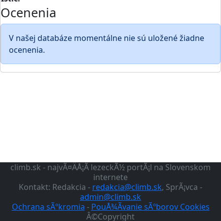
Ocenenia
V našej databáze momentálne nie sú uložené žiadne
ocenenia.
climb.sk - najvÃ¤ÄÅ¡Ã­ lezeckÃ½ portÃ¡l na Slovenskom
internete
Kontakt: Redakcia -
redakcia@climb.sk
, SprÃ¡vca -
admin@climb.sk
Ochrana sÃºkromia
-
PouÅ¾Ã­vanie sÃºborov Cookies
Â©Copyright