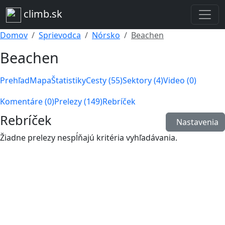
climb.sk
Domov
Sprievodca
Nórsko
Beachen
Beachen
Prehľad
Mapa
Štatistiky
Cesty (55)
Sektory (4)
Video (0)
Komentáre (0)
Prelezy (149)
Rebríček
Rebríček
Nastavenia
Žiadne prelezy nespĺňajú kritéria vyhľadávania.