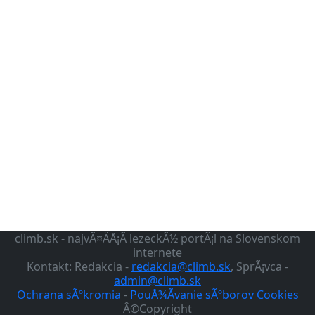
climb.sk - najvÃ¤ÄÅ¡Ã­ lezeckÃ½ portÃ¡l na Slovenskom
internete
Kontakt: Redakcia -
redakcia@climb.sk
, SprÃ¡vca -
admin@climb.sk
Ochrana sÃºkromia
-
PouÅ¾Ã­vanie sÃºborov Cookies
Â©Copyright