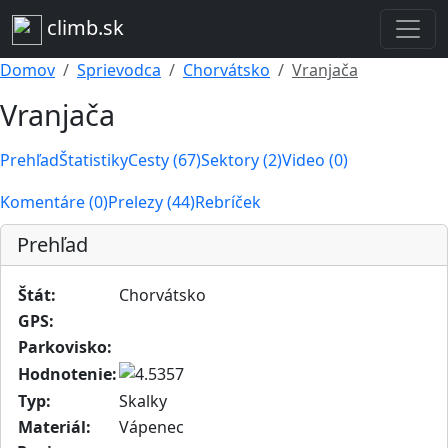
climb.sk
Domov
Sprievodca
Chorvátsko
Vranjača
Vranjača
Prehľad
Štatistiky
Cesty (67)
Sektory (2)
Video (0)
Komentáre (0)
Prelezy (44)
Rebríček
Prehľad
Štát:
Chorvátsko
GPS:
Parkovisko:
Hodnotenie:
Typ:
Skalky
Materiál:
Vápenec