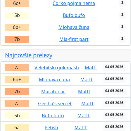
6c+
Čorko pojma nema
2
5b
Bufo bufo
2
6b+
Mlohava čuna
2
7b
Mia-first part
2
Najnovšie prelezy
7a
Velebitski golemash
Mattt
04.05.2026
6b+
Mlohava čuna
Mattt
04.05.2026
7b
Maratonac
Mattt
04.05.2026
7a
Geisha's secret
Mattt
03.05.2026
5b
Bufo bufo
Mattt
03.05.2026
6a
Fetish
Mattt
03.05.2026