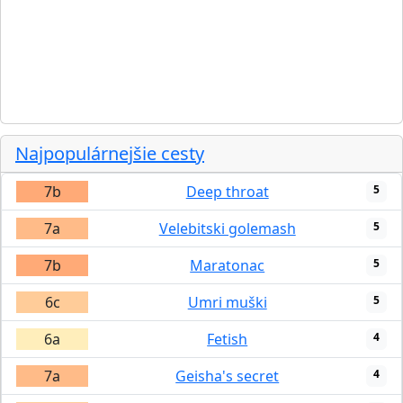
Najpopulárnejšie cesty
7b
Deep throat
5
7a
Velebitski golemash
5
7b
Maratonac
5
6c
Umri muški
5
6a
Fetish
4
7a
Geisha's secret
4