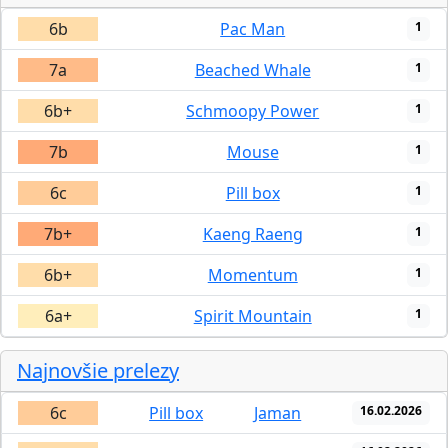
6b
Pac Man
1
7a
Beached Whale
1
6b+
Schmoopy Power
1
7b
Mouse
1
6c
Pill box
1
7b+
Kaeng Raeng
1
6b+
Momentum
1
6a+
Spirit Mountain
1
Najnovšie prelezy
6c
Pill box
Jaman
16.02.2026