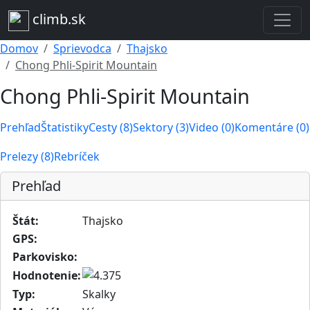
climb.sk
Domov
Sprievodca
Thajsko
Chong Phli-Spirit Mountain
Chong Phli-Spirit Mountain
Prehľad
Štatistiky
Cesty (8)
Sektory (3)
Video (0)
Komentáre (0)
Prelezy (8)
Rebríček
Prehľad
Štát:
Thajsko
GPS:
Parkovisko:
Hodnotenie:
Typ:
Skalky