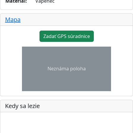
Materiál:
Vápenec
Mapa
Zadať GPS súradnice
Neznáma poloha
Kedy sa lezie