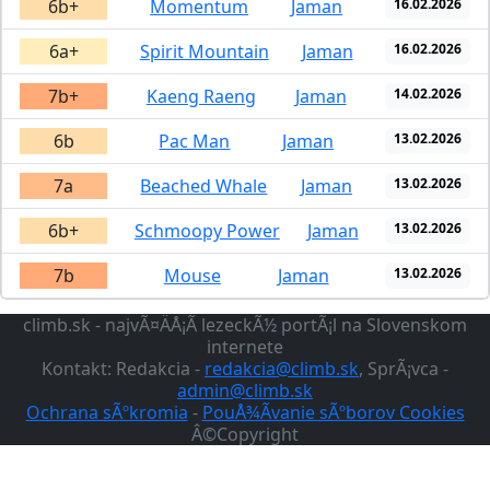
6b+
Momentum
Jaman
16.02.2026
6a+
Spirit Mountain
Jaman
16.02.2026
7b+
Kaeng Raeng
Jaman
14.02.2026
6b
Pac Man
Jaman
13.02.2026
7a
Beached Whale
Jaman
13.02.2026
6b+
Schmoopy Power
Jaman
13.02.2026
7b
Mouse
Jaman
13.02.2026
climb.sk - najvÃ¤ÄÅ¡Ã­ lezeckÃ½ portÃ¡l na Slovenskom
internete
Kontakt: Redakcia -
redakcia@climb.sk
, SprÃ¡vca -
admin@climb.sk
Ochrana sÃºkromia
-
PouÅ¾Ã­vanie sÃºborov Cookies
Â©Copyright