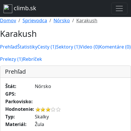
climb.sk
Domov
Sprievodca
Nórsko
Karakush
Karakush
Prehľad
Štatistiky
Cesty (1)
Sektory (1)
Video (0)
Komentáre (0)
Prelezy (1)
Rebríček
Prehľad
Štát:
Nórsko
GPS:
Parkovisko:
Hodnotenie:
Typ:
Skalky
Materiál:
Žula