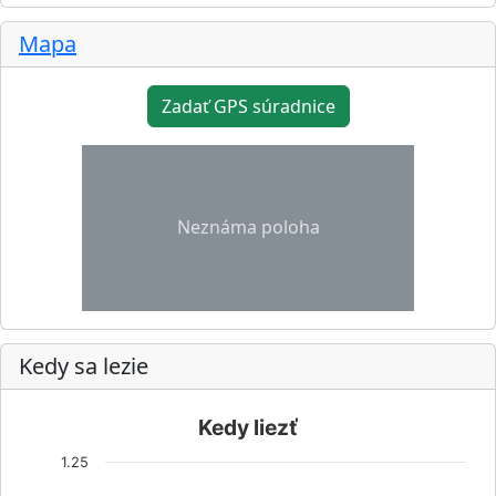
Mapa
Zadať GPS súradnice
Neznáma poloha
Kedy sa lezie
Kedy liezť
1.25