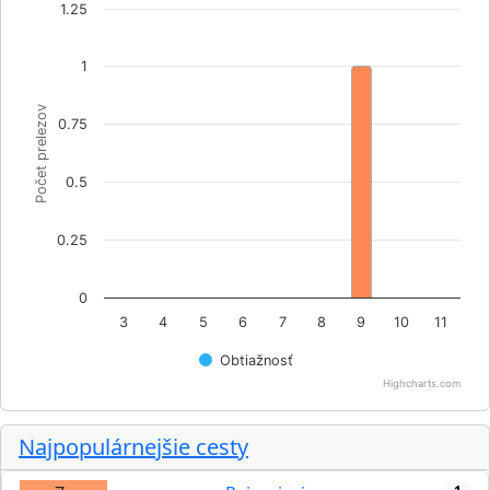
1.25
1
Počet prelezov
0.75
0.5
0.25
0
3
4
5
6
7
8
9
10
11
Obtiažnosť
Highcharts.com
Najpopulárnejšie cesty