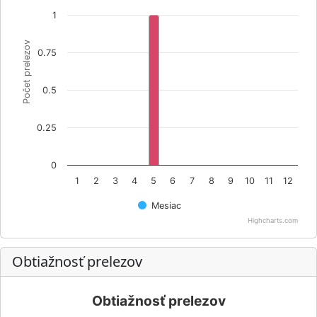
1
Počet prelezov
0.75
0.5
0.25
0
1
2
3
4
5
6
7
8
9
10
11
12
Mesiac
Highcharts.com
Obtiažnosť prelezov
Obtiažnosť prelezov