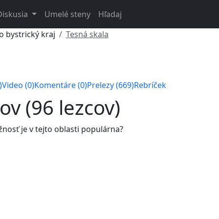
Diskusia
Umelé steny
Hľadaj
 bystrický kraj
Tesná skala
)
Video (0)
Komentáre (0)
Prelezy (669)
Rebríček
ov (96 lezcov)
nosť je v tejto oblasti populárna?