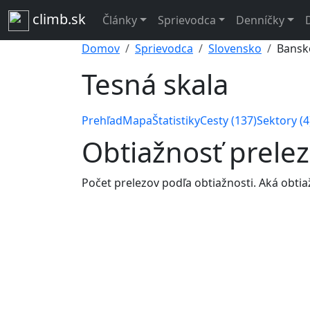
climb.sk
Články
Sprievodca
Denníčky
Domov
Sprievodca
Slovensko
Bansko
Tesná skala
Prehľad
Mapa
Štatistiky
Cesty (137)
Sektory (4
Obtiažnosť prelez
Počet prelezov podľa obtiažnosti. Aká obtiaž