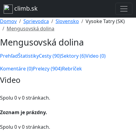
climb.sk
Domov
Sprievodca
Slovensko
Vysoke Tatry (SK)
Mengusovská dolina
Mengusovská dolina
Prehľad
Štatistiky
Cesty (90)
Sektory (6)
Video (0)
Komentáre (0)
Prelezy (904)
Rebríček
Video
Spolu 0 v 0 stránkach.
Zoznam je prázdny.
Spolu 0 v 0 stránkach.