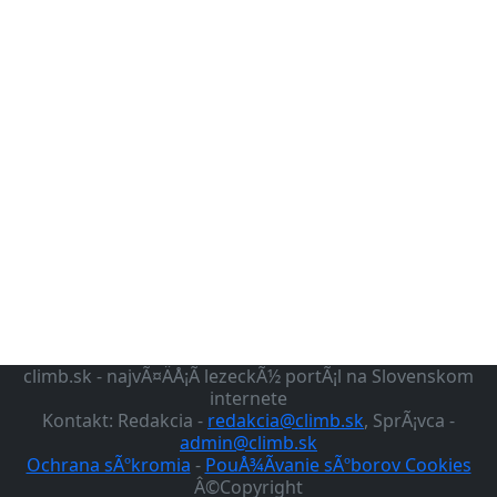
climb.sk - najvÃ¤ÄÅ¡Ã­ lezeckÃ½ portÃ¡l na Slovenskom
internete
Kontakt: Redakcia -
redakcia@climb.sk
, SprÃ¡vca -
admin@climb.sk
Ochrana sÃºkromia
-
PouÅ¾Ã­vanie sÃºborov Cookies
Â©Copyright