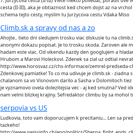
7. Jurzycova cesta (II-III) Viete niekto povedat, poradit dve 
cesta (II-III), aka je obtiaznost ked chcem dojst az na vrch
schema tejto cesty, myslim tu Jurzycova cestu Vdaka Miso
Climb.sk a spravy od nas a zo
Ahojte.. tieto dni sledujem trosku viac diskusie tu na climb.s
anonymi dokazu popisat. Je to trosku skoda. Zaroven ale ma
hadam este viac. Od vikendu kazdy den googlujem a hlada
Hrubom a Marovi Holeckovi. Zdenek sa zial uz odtial nevrati.
http://www.horosvaz.cz/chs-informace/zemrel-predseda-c
Zdenkovej pamiatke! To co ma udivuje je climb.sk - ziadna
chalanom sa vo Visnovom darilo a Sasha v Dolomitoch tiez po
je vyznamovo ovela dolezitejsia vec - aj ked smutna? Ved i
nam velmi blizkej krajiny. Sefredaktor climbu by sa mohol 
serpovia vs US
Ludkovia, toto vam doporucujem k precitaniu... Len sa pre
tazkeho!
http://www.swissinfo.ch/eng/politics/Sherpa_fight_ends_c