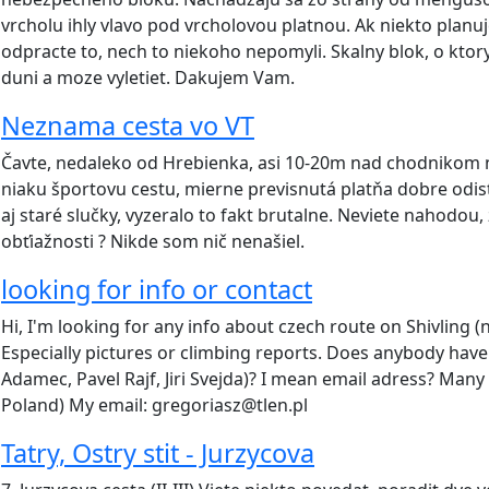
vrcholu ihly vlavo pod vrcholovou platnou. Ak niekto planuj
odpracte to, nech to niekoho nepomyli. Skalny blok, o kto
duni a moze vyletiet. Dakujem Vam.
Neznama cesta vo VT
Čavte, nedaleko od Hrebienka, asi 10-20m nad chodnikom 
niaku športovu cestu, mierne previsnutá platňa dobre odis
aj staré slučky, vyzeralo to fakt brutalne. Neviete nahodou, ž
obťiažnosti ? Nikde som nič nenašiel.
looking for info or contact
Hi, I'm looking for any info about czech route on Shivling (
Especially pictures or climbing reports. Does anybody have
Adamec, Pavel Rajf, Jiri Svejda)? I mean email adress? Man
Poland) My email: gregoriasz@tlen.pl
Tatry, Ostry stit - Jurzycova