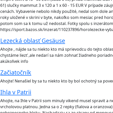
61) slučky mammut 3 x 120 a 1 x 60 - 15 EUR V prípade záu
cenách. Vybavenie nebolo nikdy použité, nedal som dole ani
roky uložené v skrini v byte, nakoľko som mesiac pred hor
potom som sa k tomu už nedostal. Fotky spolu s inzerátom 
https://sport.bazos.sk/inzerat/110237896/horolezecke-vyb
Lezecká oblasť Gesäuse
Ahojte , nájde sa tu niekto kto má sprievodcu do tejto oblas
chystáme liezť ,ale nedarí sa nám zohnať žiadneho poriad
akúkoľvek info
Začiatočník
Ahojte! Nenašiel by sa tu niekto kto by bol ochotný sa pove
Ihla v Patrii
Ahojte, na Ihle v Patrii som minuly vikend musel spravit a
vrcholovou platnou. Jedna sa o 2 repky (fialova a oranzo
nebezpecneho bloku. Nachadzaju sa zo strany od mengusovs