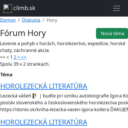
climb.sk
Domov
Diskusia
Hory
Fórum Hory
Nová téma
Lezenie a pohyb v horách, horolezectvo, expedície, horské
chaty, záchranné akcie.
<<
<
1
2
>
>>
Spolu 39 v 2 strankach.
Téma
HOROLEZECKÁ LITERATÚRA
Lezecká vášeň 🧗‍♀️ | buďte pri vzniku autobiografie Igora K
postáv slovenského a československého horolezectva posl
https://donio.sk/kniha-lezecka-vasen-igora-kollera ĎAKUJ
HOROLEZECKÁ LITERATÚRA