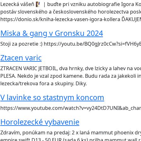
Lezecká vášeň 🧗‍♀️ | buďte pri vzniku autobiografie Igora K
postáv slovenského a československého horolezectva posl
https://donio.sk/kniha-lezecka-vasen-igora-kollera ĎAKUJ
Miska & gang v Gronsku 2024
Stoji za pozretie :) https://youtu.be/BQ0gJrz0cCw?si=fVH
Ztacen varic
ZTRACEN VARIC JETBOIL, dva hrnky, dve lzicky a lahev na 
PLESA. Nekdo je vzal zpod kamene. Budu rada za jakekoli 
lezecka/trekova fora a skupiny. Diky.
V lavinke so stastnym koncom
https://www.youtube.com/watch?v=vy24DtD7UNI&ab_cha
Horolezecké vybavenie
Zdravím, ponúkam na predaj: 2 x laná mammut phoenix dry
empire swift D13 - 50 EUR (sada 6 ks) prilba mammut wall r