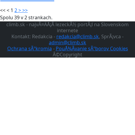
<<
<
1
2
>
>>
Spolu 39 v 2 strankach.
climb.sk - najvÃ¤ÄÅ¡Ã­ lezeckÃ½ portÃ¡l na Slovenskom
internete
Kontakt: Redakcia -
redakcia@climb.sk
, SprÃ¡vca -
admin@climb.sk
Ochrana sÃºkromia
-
PouÅ¾Ã­vanie sÃºborov Cookies
Â©Copyright