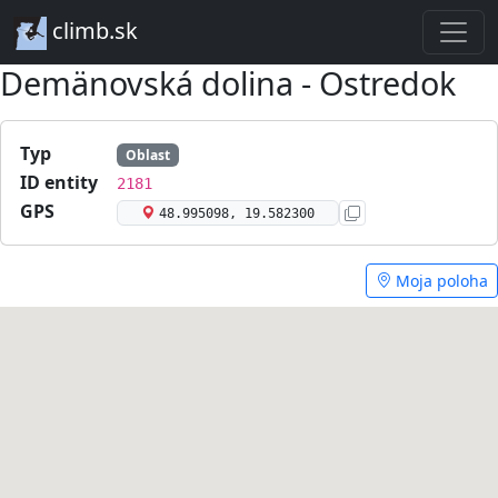
climb.sk
Demänovská dolina - Ostredok
Typ
Oblast
ID entity
2181
GPS
48.995098, 19.582300
Moja poloha