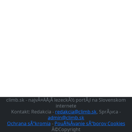
climb.sk - najvÃ¤ÄÅ¡Ã­ lezeckÃ½ portÃ¡l na Slovenskom
internete
Kontakt: Redakcia -
redakcia@climb.sk
, SprÃ¡vca -
admin@climb.sk
Ochrana sÃºkromia
-
PouÅ¾Ã­vanie sÃºborov Cookies
Â©Copyright