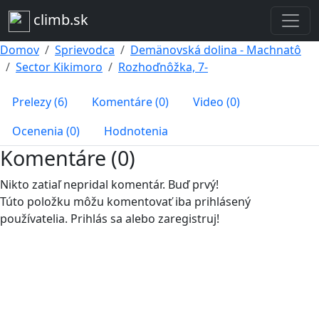
climb.sk
Domov
Sprievodca
Demänovská dolina - Machnatô
Sector Kikimoro
Rozhoďnôžka, 7-
Prelezy (6)
Komentáre (0)
Video (0)
Ocenenia (0)
Hodnotenia
Komentáre (0)
Nikto zatiaľ nepridal komentár. Buď prvý!
Túto položku môžu komentovať iba prihlásený
používatelia. Prihlás sa alebo zaregistruj!