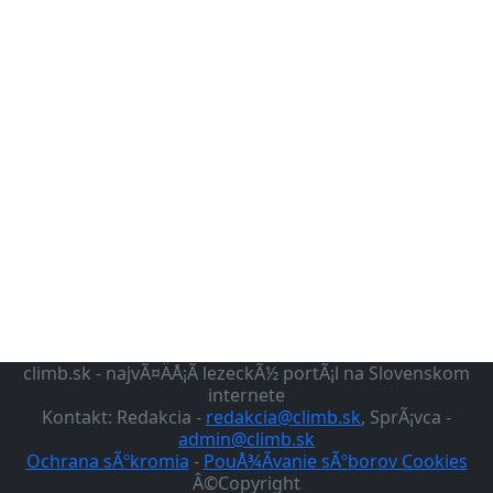
climb.sk - najvÃ¤ÄÅ¡Ã­ lezeckÃ½ portÃ¡l na Slovenskom
internete
Kontakt: Redakcia -
redakcia@climb.sk
, SprÃ¡vca -
admin@climb.sk
Ochrana sÃºkromia
-
PouÅ¾Ã­vanie sÃºborov Cookies
Â©Copyright