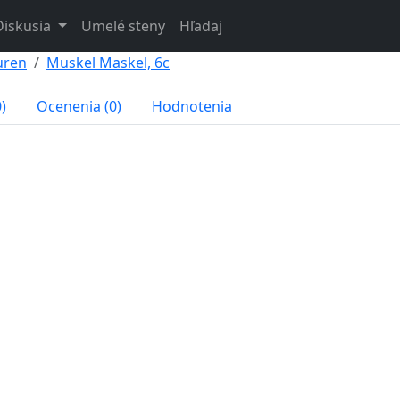
Diskusia
Umelé steny
Hľadaj
uren
Muskel Maskel, 6c
)
Ocenenia (0)
Hodnotenia