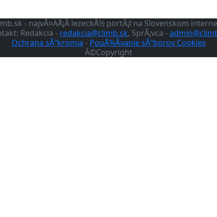
imb.sk - najvÃ¤ÄÅ¡Ã­ lezeckÃ½ portÃ¡l na Slovenskom intern
takt: Redakcia -
redakcia@climb.sk
, SprÃ¡vca -
admin@climb
Ochrana sÃºkromia
-
PouÅ¾Ã­vanie sÃºborov Cookies
Â©Copyright