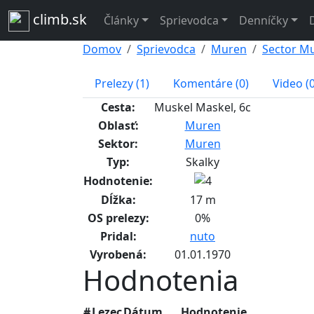
climb.sk
Články
Sprievodca
Denníčky
Domov
Sprievodca
Muren
Sector M
Prelezy (1)
Komentáre (0)
Video (0
Cesta:
Muskel Maskel, 6c
Oblasť:
Muren
Sektor:
Muren
Typ:
Skalky
Hodnotenie:
Dĺžka:
17 m
OS prelezy:
0%
Pridal:
nuto
Vyrobená:
01.01.1970
Hodnotenia
#
Lezec
Dátum
Hodnotenie