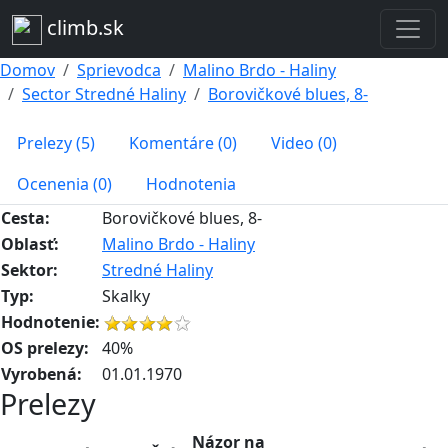
climb.sk
Domov
Sprievodca
Malino Brdo - Haliny
Sector Stredné Haliny
Borovičkové blues, 8-
Prelezy (5)
Komentáre (0)
Video (0)
Ocenenia (0)
Hodnotenia
Cesta:
Borovičkové blues, 8-
Oblasť:
Malino Brdo - Haliny
Sektor:
Stredné Haliny
Typ:
Skalky
Hodnotenie:
OS prelezy:
40%
Vyrobená:
01.01.1970
Prelezy
Názor na