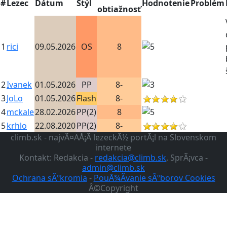
#
Lezec
Dátum
Štýl
Hodnotenie
Problém
obtiažnosť
1
rici
09.05.2026
OS
8
2
Ivanek
01.05.2026
PP
8-
3
JoLo
01.05.2026
Flash
8-
4
mckale
28.02.2026
PP(2)
8
5
krhlo
22.08.2020
PP(2)
8-
climb.sk - najvÃ¤ÄÅ¡Ã­ lezeckÃ½ portÃ¡l na Slovenskom
internete
Kontakt: Redakcia -
redakcia@climb.sk
, SprÃ¡vca -
admin@climb.sk
Ochrana sÃºkromia
-
PouÅ¾Ã­vanie sÃºborov Cookies
Â©Copyright