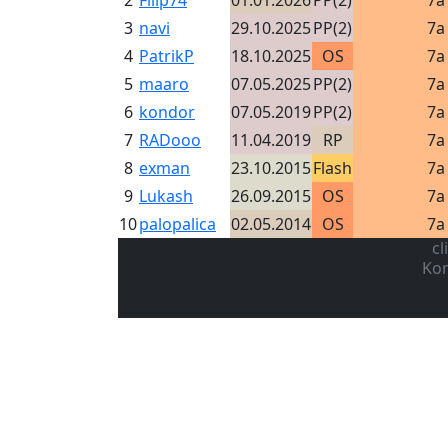
3
navi
29.10.2025
PP(2)
7a
4
PatrikP
18.10.2025
OS
7a
5
maaro
07.05.2025
PP(2)
7a
6
kondor
07.05.2019
PP(2)
7a
7
RADooo
11.04.2019
RP
7a
8
exman
23.10.2015
Flash
7a
9
Lukash
26.09.2015
OS
7a
10
palopalica
02.05.2014
OS
7a
cl
Kon