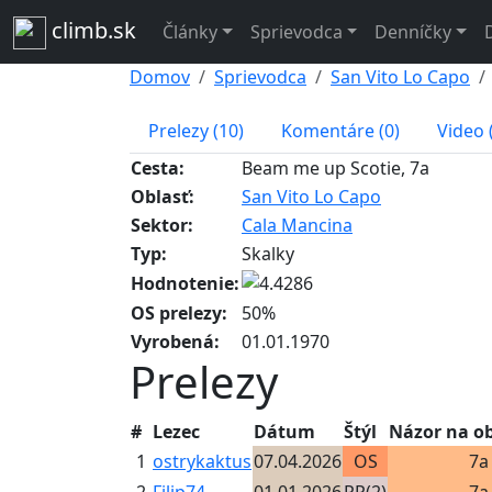
climb.sk
Články
Sprievodca
Denníčky
Domov
Sprievodca
San Vito Lo Capo
Prelezy (10)
Komentáre (0)
Video 
Cesta:
Beam me up Scotie, 7a
Oblasť:
San Vito Lo Capo
Sektor:
Cala Mancina
Typ:
Skalky
Hodnotenie:
OS prelezy:
50%
Vyrobená:
01.01.1970
Prelezy
#
Lezec
Dátum
Štýl
Názor na o
1
ostrykaktus
07.04.2026
OS
7a
2
Filip74
01.01.2026
PP(2)
7a