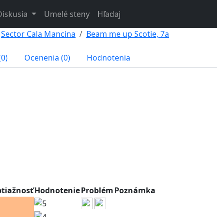
Diskusia
Umelé steny
Hľadaj
Sector Cala Mancina
Beam me up Scotie, 7a
(0)
Ocenenia (0)
Hodnotenia
btiažnosť
Hodnotenie
Problém
Poznámka